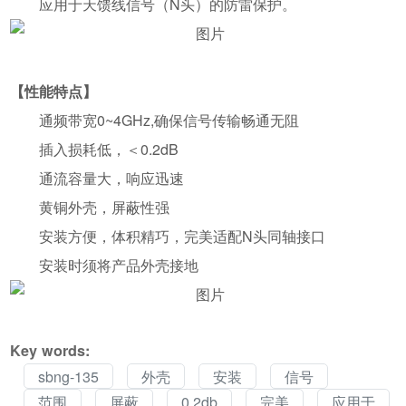
应用于天馈线信号（N头）的防雷保护。
【性能特点】
通频带宽0~4GHz,确保信号传输畅通无阻
插入损耗低，＜0.2dB
通流容量大，响应迅速
黄铜外壳，屏蔽性强
安装方便，体积精巧，完美适配N头同轴接口
安装时须将产品外壳接地
Key words:
sbng-135
外壳
安装
信号
范围
屏蔽
0.2db
完美
应用于