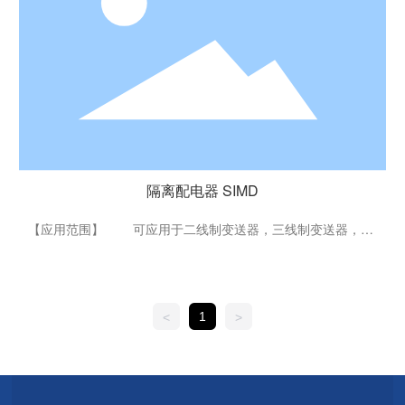
济实用 产品通过电磁兼容性CE认证
隔离配电器 SIMD
隔离配电器 SIMD
【应用范围】 可应用于二线制变送器，三线制变送器，四
线制变送器的信号隔离变换与输送，与标准PLC、DCS无缝集
成，产品可实现输入，输出，电源之间两两隔离，有效屏蔽因
接地环路或电磁干扰引起的信号失真，SIMD可同时对现场仪表
回路配电，解决信号传输问题。 【性能特点】 12.5MM超
1
<
>
薄厚度，适合密集化安装 2.5kVAC,3.0kVDC的高隔离强度
0.1%F.S高精度/高线性度 顶部面板报警指示 产
品通过电磁兼容性CE认证