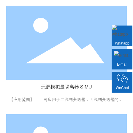
无源模拟量隔离器 SIMU
Whatapp
E-mail
无源模拟量隔离器 SIMU
WeChat
【应用范围】 可应用于二线制变送器，四线制变送器的信
号隔离变换与输送，与标准PLC、DCS无缝集成，产品可实现
输入，输出之间相互隔离，有效屏蔽因接地环路或电磁干扰引
起的信号失真。 【性能特点】 12.5MM超薄厚度，适合密
集化安装 2.5kVAC,3.0kVDC的高隔离强度 0.1%F.S高
精度/高线性度 最大可实现三组4-20mA信号的输入，更经